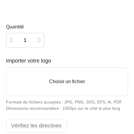
Quantité
quantité
de
Carte
Importer votre logo
en
métal
personnalisée
Choisir un fichier
Formats de fichiers acceptés : JPG, PNG, SVG, EPS, AI, PDF
Dimensions recommandées : 1050px sur le côté le plus long
Vérifiez les directives